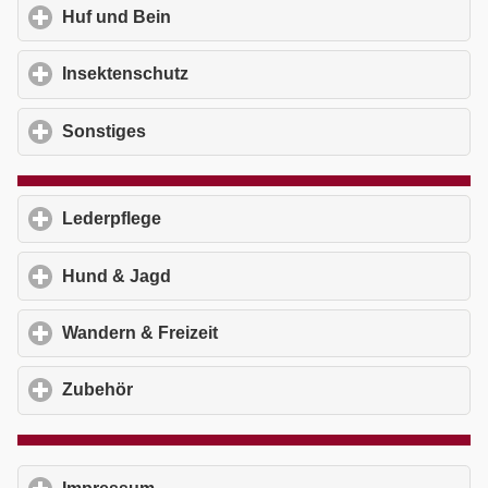
Huf und Bein
click to expand contents
Insektenschutz
click to expand contents
Sonstiges
click to expand contents
Lederpflege
click to expand contents
Hund & Jagd
click to expand contents
Wandern & Freizeit
click to expand contents
Zubehör
click to expand contents