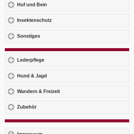
Huf und Bein
click to expand contents
Insektenschutz
click to expand contents
Sonstiges
click to expand contents
Lederpflege
click to expand contents
Hund & Jagd
click to expand contents
Wandern & Freizeit
click to expand contents
Zubehör
click to expand contents