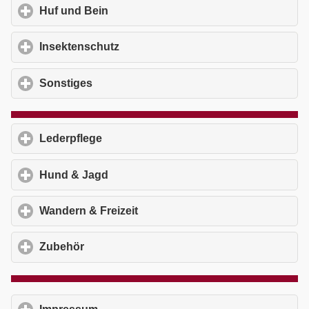
Huf und Bein
click to expand contents
Insektenschutz
click to expand contents
Sonstiges
click to expand contents
Lederpflege
click to expand contents
Hund & Jagd
click to expand contents
Wandern & Freizeit
click to expand contents
Zubehör
click to expand contents