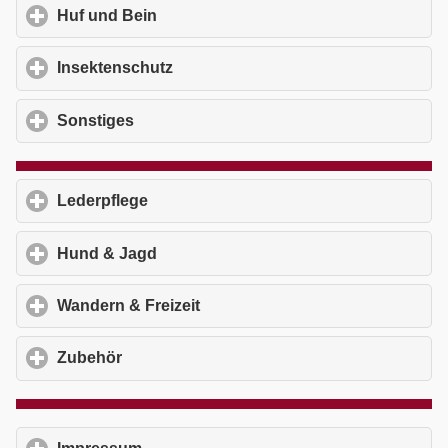
Huf und Bein
click to expand contents
Insektenschutz
click to expand contents
Sonstiges
click to expand contents
Lederpflege
click to expand contents
Hund & Jagd
click to expand contents
Wandern & Freizeit
click to expand contents
Zubehör
click to expand contents