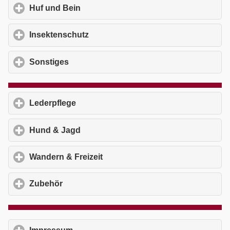
Huf und Bein
click to expand contents
Insektenschutz
click to expand contents
Sonstiges
click to expand contents
Lederpflege
click to expand contents
Hund & Jagd
click to expand contents
Wandern & Freizeit
click to expand contents
Zubehör
click to expand contents