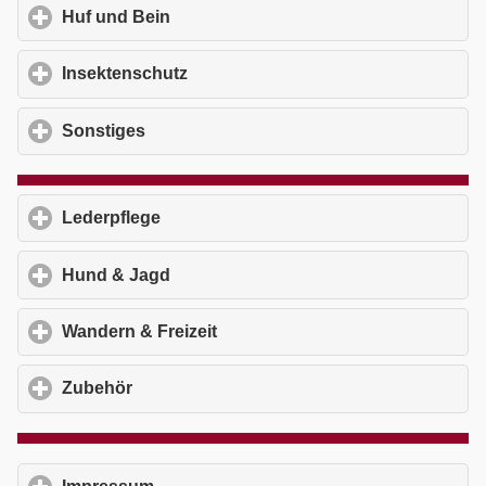
Huf und Bein
click to expand contents
Insektenschutz
click to expand contents
Sonstiges
click to expand contents
Lederpflege
click to expand contents
Hund & Jagd
click to expand contents
Wandern & Freizeit
click to expand contents
Zubehör
click to expand contents