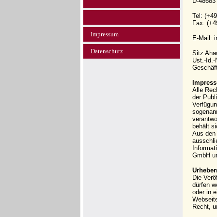
D-48683
Tel: (+4
Fax: (+4
Impressum
E-Mail: 
Datenschutz
Sitz Ah
Ust.-Id.
Geschäft
Impress
Alle Rec
der Publi
Verfügun
sogenann
verantwo
behält s
Aus den 
ausschli
Informat
GmbH und
Urheber
Die Verö
dürfen w
oder in 
Webseit
Recht, u