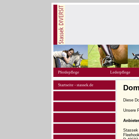
Pferdepflege
Lederpflege
Startseite - stassek.de
Dom
Diese D
Unsere P
Anbiete
Stasse
Fleehoo