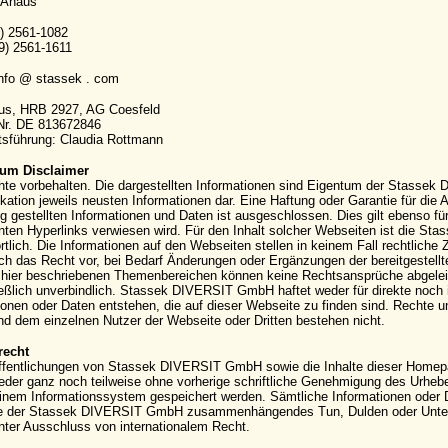
 Ahaus
9) 2561-1082
9) 2561-1611
info @ stassek . com
aus, HRB 2927, AG Coesfeld
-Nr. DE 813672846
sführung: Claudia Rottmann
um Disclaimer
hte vorbehalten. Die dargestellten Informationen sind Eigentum der Stassek
kation jeweils neusten Informationen dar. Eine Haftung oder Garantie für die Ak
g gestellten Informationen und Daten ist ausgeschlossen. Dies gilt ebenso für
ten Hyperlinks verwiesen wird. Für den Inhalt solcher Webseiten ist die S
rtlich. Die Informationen auf den Webseiten stellen in keinem Fall rechtli
ich das Recht vor, bei Bedarf Änderungen oder Ergänzungen der bereitgestell
hier beschriebenen Themenbereichen können keine Rechtsansprüche abgeleite
eßlich unverbindlich. Stassek DIVERSIT GmbH haftet weder für direkte noch 
ionen oder Daten entstehen, die auf dieser Webseite zu finden sind. Rechte
 dem einzelnen Nutzer der Webseite oder Dritten bestehen nicht.
recht
ffentlichungen von Stassek DIVERSIT GmbH sowie die Inhalte dieser Homepag
eder ganz noch teilweise ohne vorherige schriftliche Genehmigung des Urhebers 
einem Informationssystem gespeichert werden. Sämtliche Informationen oder 
e der Stassek DIVERSIT GmbH zusammenhängendes Tun, Dulden oder Unterla
nter Ausschluss von internationalem Recht.