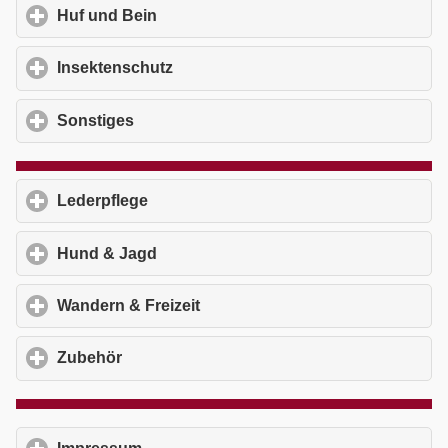
Huf und Bein
click to expand contents
Insektenschutz
click to expand contents
Sonstiges
click to expand contents
Lederpflege
click to expand contents
Hund & Jagd
click to expand contents
Wandern & Freizeit
click to expand contents
Zubehör
click to expand contents