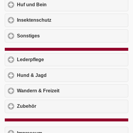
Huf und Bein
click to expand contents
Insektenschutz
click to expand contents
Sonstiges
click to expand contents
Lederpflege
click to expand contents
Hund & Jagd
click to expand contents
Wandern & Freizeit
click to expand contents
Zubehör
click to expand contents