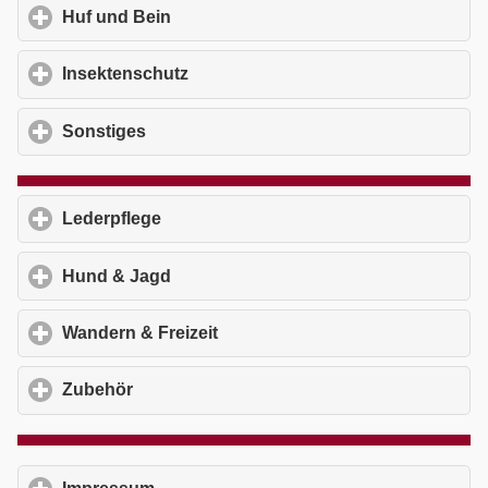
Huf und Bein
click to expand contents
Insektenschutz
click to expand contents
Sonstiges
click to expand contents
Lederpflege
click to expand contents
Hund & Jagd
click to expand contents
Wandern & Freizeit
click to expand contents
Zubehör
click to expand contents